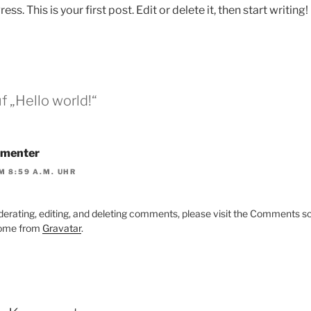
 This is your first post. Edit or delete it, then start writing!
f „Hello world!“
menter
M 8:59 A.M. UHR
derating, editing, and deleting comments, please visit the Comments s
ome from
Gravatar
.