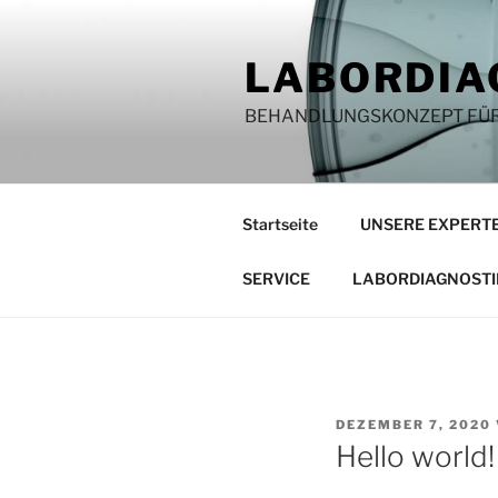
Zum
Inhalt
LABORDIA
springen
BEHANDLUNGSKONZEPT FÜR
Startseite
UNSERE EXPERT
SERVICE
LABORDIAGNOSTI
VERÖFFENTLICHT
DEZEMBER 7, 2020
AM
Hello world!